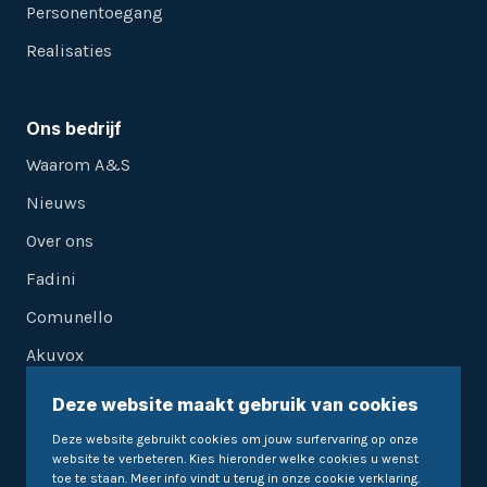
Personentoegang
Realisaties
Ons bedrijf
Waarom A&S
Nieuws
Over ons
Fadini
Comunello
Akuvox
Deze website maakt gebruik van cookies
Ontvang onze nieuwsbrief
Deze website gebruikt cookies om jouw surfervaring op onze
website te verbeteren. Kies hieronder welke cookies u wenst
toe te staan. Meer info vindt u terug in onze
cookie verklaring
.